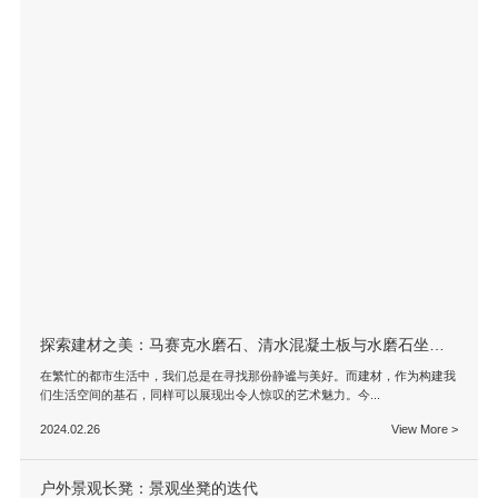
探索建材之美：马赛克水磨石、清水混凝土板与水磨石坐凳的诗意融合
在繁忙的都市生活中，我们总是在寻找那份静谧与美好。而建材，作为构建我
们生活空间的基石，同样可以展现出令人惊叹的艺术魅力。今...
2024.02.26
View More >
户外景观长凳：景观坐凳的迭代