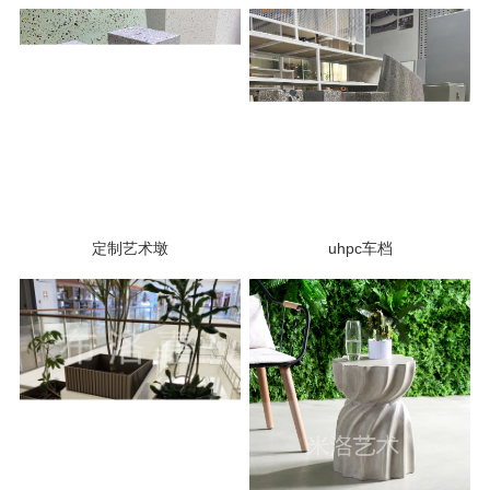
定制艺术墩
uhpc车档