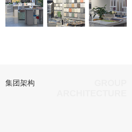
GROUP
集团架构
ARCHITECTURE