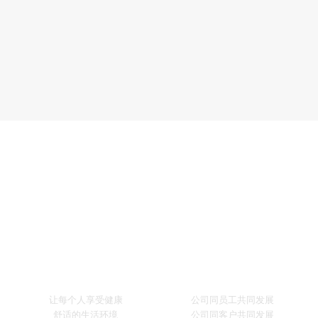
企业文化
CULTURE
企业愿景
发展策略
让每个人享受健康
公司同员工共同发展
舒适的生活环境
公司同客户共同发展