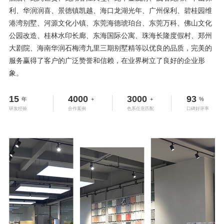
利、华润润喜、景德镇凯越、海口龙湖光年、广州保利、碧桂园维
港湾别墅、河源文化小镇、东莞海德琥珀台、东莞万科、佛山文化
公园改造、桂林水印长廊、东海国际公寓、珠海长隆度假村、郑州
大剧院、海南华润石梅湾九里三期别墅精等以优良的品质，完美的
服务赢得了客户的广泛赞誉和信赖，在业界树立了良好的企业形
象。
15
4000
3000
93
年
+
+
%
研发经验
合作案例
色系任意匹配
口碑好评率